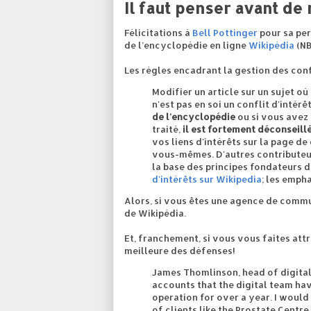
Il faut penser avant de
Félicitations à
Bell Pottinger
pour sa per
de l’encyclopédie en ligne
Wikipédia
(NB
Les règles encadrant la gestion des confl
Modifier un article sur un sujet o
n'est pas en soi un conflit d'intérê
de l'encyclopédie
ou si vous avez
traité,
il est fortement déconseill
vos liens d'intérêts sur la page de
vous-mêmes. D'autres contributeurs
la base des principes fondateurs d
d'intérêts sur Wikipedia
; les emph
Alors, si vous êtes une agence de comm
de Wikipédia.
Et, franchement, si vous vous faites attr
meilleure des défenses!
James Thomlinson, head of digital 
accounts that the digital team hav
operation for over a year. I would
of clients like the Prostate Centre