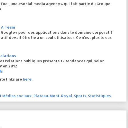
 Fuel, une «social media agency» qui fait partie du Groupe
s.
 A Team
e Google+ pour des applications dans le domaine corporatif
tif devait être lié à un seul utilisateur. Ce n'est plus le cas
Relations
des relations publiques présente 12 tendances qui, selon
P en 2012
ds
ite links are
here
.
t Médias sociaux
,
Plateau-Mont-Royal
,
Sports
,
Statistiques
e