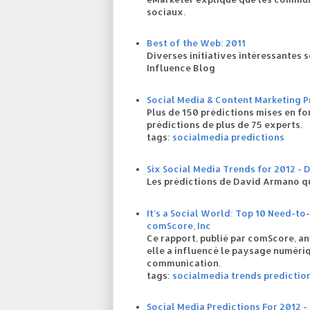
sociaux.
Best of the Web: 2011
Diverses initiatives intéressantes s
Influence Blog
Social Media & Content Marketing P
Plus de 150 prédictions mises en fo
prédictions de plus de 75 experts.
tags:
socialmedia
predictions
Six Social Media Trends for 2012 -
Les prédictions de David Armano q
It’s a Social World: Top 10 Need-t
comScore, Inc
Ce rapport, publié par comScore, a
elle a influencé le paysage numériq
communication.
tags:
socialmedia
trends
predictio
Social Media Predictions For 2012 -