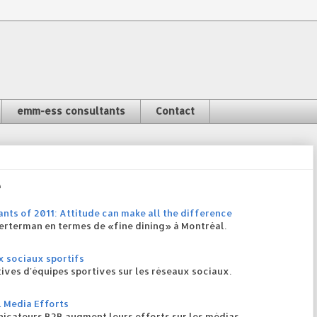
emm-ess consultants
Contact
e
ants of 2011: Attitude can make all the difference
rterman en termes de «fine dining» à Montréal.
x sociaux sportifs
tives d'équipes sportives sur les réseaux sociaux.
 Media Efforts
icateurs B2B augment leurs efforts sur les médias