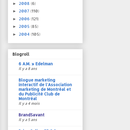
2008
(6)
►
2007
(110)
►
2006
(121)
►
2005
(85)
►
2004
(105)
►
Blogroll
6 A.M. » Edelman
Il y a 8 ans
Blogue marketing
interactif de l'Association
marketing de Montréal et
du Publicité Club de
Montréal
Il y a 4 mois
BrandSavant
Il y a 5 ans