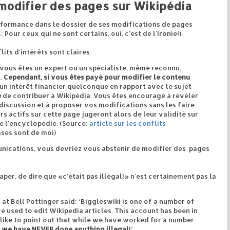
 modifier des pages sur Wikipédia
formance dans le dossier de ses modifications de pages
: Pour ceux qui ne sont certains, oui, c'est de l'ironie!).
its d'intérêts sont claires:
ù vous êtes un expert ou un spécialiste, même reconnu,
t.
Cependant, si vous êtes payé pour modifier le contenu
 un intérêt financier quelconque en rapport avec le sujet
é
de contribuer à Wikipédia. Vous êtes encouragé à révéler
 discussion et à proposer vos modifications sans les faire
 actifs sur cette page jugeront alors de leur validité sur
e l'encyclopédie. (Source:
article sur les conflits
ases sont de moi)
unications, vous devriez vous abstenir de modifier des pages
aper, de dire que «c'était pas illégal!» n'est certainement pas la
at Bell Pottinger said: ‘Biggleswiki is one of a number of
e used to edit Wikipedia articles. This account has been in
 like to point out that while we have worked for a number
,
we have NEVER done anything illegal
!’