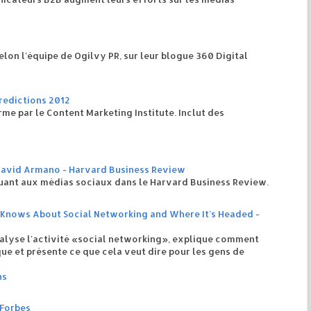
elon l'équipe de Ogilvy PR, sur leur blogue 360 Digital
redictions 2012
rme par le Content Marketing Institute. Inclut des
 David Armano - Harvard Business Review
uant aux médias sociaux dans le Harvard Business Review.
o-Knows About Social Networking and Where It’s Headed -
nalyse l'activité «social networking», explique comment
ue et présente ce que cela veut dire pour les gens de
ns
 Forbes