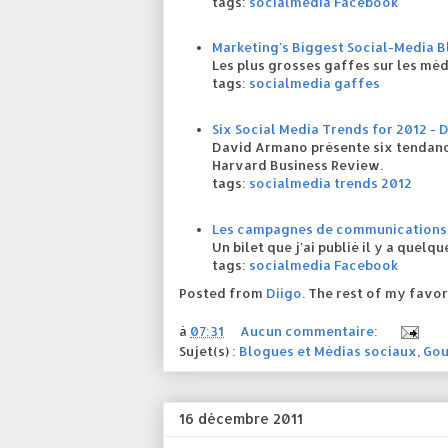
tags:
socialmedia
Facebook
Marketing's Biggest Social-Media B
Les plus grosses gaffes sur les mé
tags:
socialmedia
gaffes
Six Social Media Trends for 2012 -
David Armano présente six tendance
Harvard Business Review.
tags:
socialmedia
trends
2012
Les campagnes de communications n
Un bilet que j'ai publié il y a quelq
tags:
socialmedia
Facebook
Posted from
Diigo
. The rest of my favor
à
07:31
Aucun commentaire:
Sujet(s) :
Blogues et Médias sociaux
,
Gou
16 décembre 2011