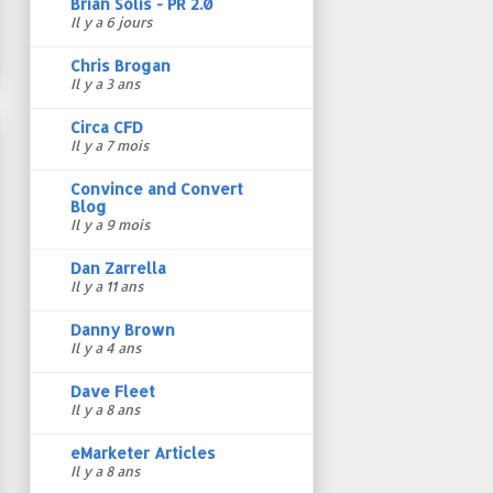
Brian Solis - PR 2.0
Il y a 6 jours
Chris Brogan
Il y a 3 ans
Circa CFD
Il y a 7 mois
Convince and Convert
Blog
Il y a 9 mois
Dan Zarrella
Il y a 11 ans
Danny Brown
Il y a 4 ans
Dave Fleet
Il y a 8 ans
eMarketer Articles
Il y a 8 ans