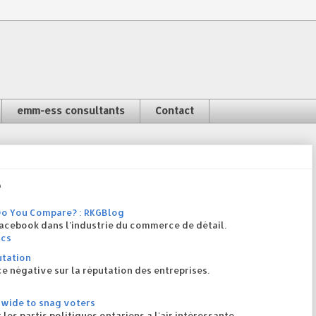
emm-ess consultants
Contact
e
 Do You Compare? : RKGBlog
Facebook dans l'industrie du commerce de détail.
ics
utation
ce négative sur la réputation des entreprises.
s wide to snag voters
 les partis politiques ontariens a l'air intéressante.