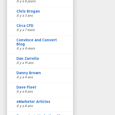
Il y a 6 jours
Chris Brogan
Il y a 3 ans
Circa CFD
Il y a 7 mois
Convince and Convert
Blog
Il y a 9 mois
Dan Zarrella
Il y a 11 ans
Danny Brown
Il y a 4 ans
Dave Fleet
Il y a 8 ans
eMarketer Articles
Il y a 8 ans