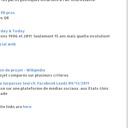
 PR pros
es QR
erday & Today
ions 1996 et 2011. Seulement 15 ans mais quelle évolution!
ocial web
on de projet - Wikipédia
ojet comparés sur plusieurs critères.
a Surpasses Search, Facebook Leads 09/13/2011
ssé sur une plateforme de médias sociaux, aux États-Unis:
rade
ite links are
here
.