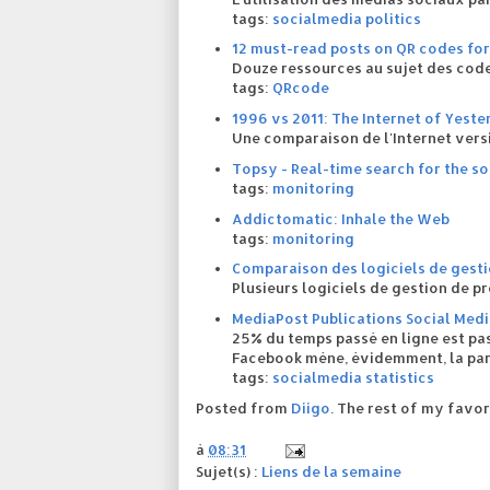
tags:
socialmedia
politics
12 must-read posts on QR codes for
Douze ressources au sujet des cod
tags:
QRcode
1996 vs 2011: The Internet of Yest
Une comparaison de l'Internet vers
Topsy - Real-time search for the s
tags:
monitoring
Addictomatic: Inhale the Web
tags:
monitoring
Comparaison des logiciels de gesti
Plusieurs logiciels de gestion de pr
MediaPost Publications Social Medi
25% du temps passé en ligne est pa
Facebook mène, évidemment, la pa
tags:
socialmedia
statistics
Posted from
Diigo
. The rest of my favor
à
08:31
Sujet(s) :
Liens de la semaine