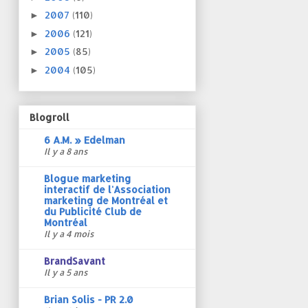
2007
(110)
►
2006
(121)
►
2005
(85)
►
2004
(105)
►
Blogroll
6 A.M. » Edelman
Il y a 8 ans
Blogue marketing
interactif de l'Association
marketing de Montréal et
du Publicité Club de
Montréal
Il y a 4 mois
BrandSavant
Il y a 5 ans
Brian Solis - PR 2.0