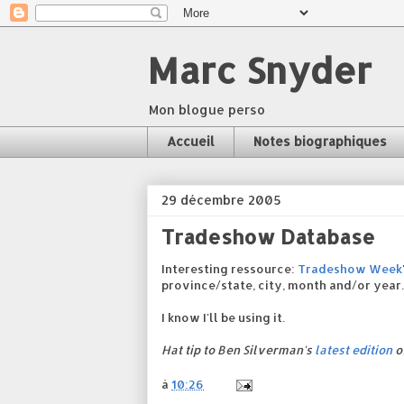
Marc Snyder
Mon blogue perso
Accueil
Notes biographiques
29 décembre 2005
Tradeshow Database
Interesting ressource:
Tradeshow Week
province/state, city, month and/or year.
I know I'll be using it.
Hat tip to Ben Silverman's
latest edition
o
à
10:26