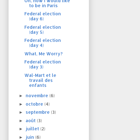
Oh, how I would like
to be in Paris
Federal election
(day 6)
Federal election
(day 5)
Federal election
(day 4)
What, Me Worry?
Federal election
(day 3)
Wal-Mart et le
travail des
enfants
novembre
(6)
►
octobre
(4)
►
septembre
(3)
►
août
(3)
►
juillet
(2)
►
juin
(6)
►