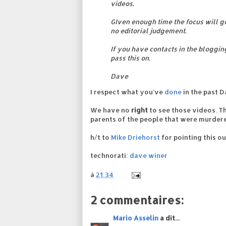
videos.
GIven enough time the focus will go 
no editorial judgement.
If you have contacts in the bloggin
pass this on.
Dave
I respect what you've
done
in the past D
We have no
right
to see those videos. T
parents of the people that were murdere
h/t to
Mike Driehorst
for pointing this ou
technorati:
dave winer
à
21:34
2 commentaires:
Mario Asselin
a dit...