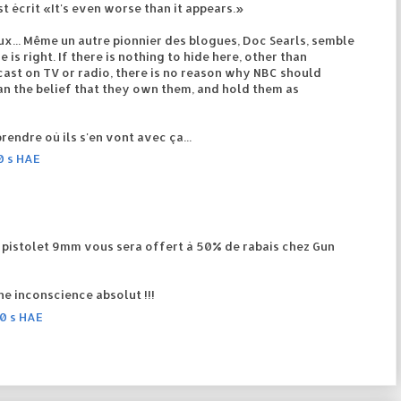
st écrit «It's even worse than it appears.»
eux... Même un autre pionnier des blogues, Doc Searls, semble
 is right. If there is nothing to hide here, other than
ast on TV or radio, there is no reason why NBC should
an the belief that they own them, and hold them as
endre où ils s'en vont avec ça...
00 s HAE
pistolet 9mm vous sera offert à 50% de rabais chez Gun
ne inconscience absolut !!!
00 s HAE