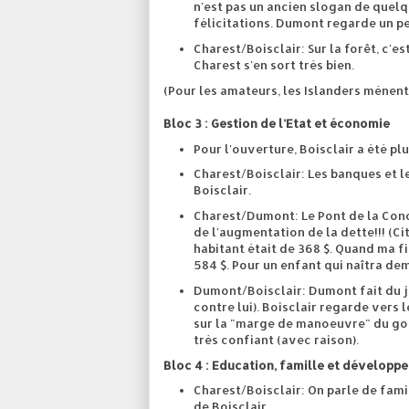
n'est pas un ancien slogan de quelqu
félicitations. Dumont regarde un pe
Charest/Boisclair: Sur la forêt, c'es
Charest s'en sort très bien.
(Pour les amateurs, les Islanders mènent
Bloc 3 : Gestion de l’Etat et économie
Pour l'ouverture, Boisclair a été pl
Charest/Boisclair: Les banques et 
Boisclair.
Charest/Dumont: Le Pont de la Conc
de l'augmentation de la dette!!! (C
habitant était de 368 $. Quand ma fi
584 $. Pour un enfant qui naîtra dem
Dumont/Boisclair: Dumont fait du ju
contre lui). Boisclair regarde vers 
sur la "marge de manoeuvre" du gouv
très confiant (avec raison).
Bloc 4 : Education, famille et dévelop
Charest/Boisclair: On parle de fami
de Boisclair.