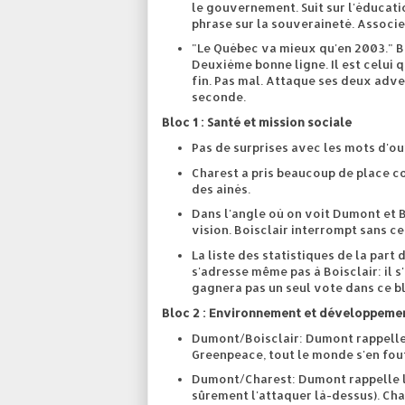
le gouvernement. Suit sur l'éducati
phrase sur la souveraineté. Associe
"Le Québec va mieux qu'en 2003." B
Deuxième bonne ligne. Il est celui qu
fin. Pas mal. Attaque ses deux adve
seconde.
Bloc 1 : Santé et mission sociale
Pas de surprises avec les mots d'ou
Charest a pris beaucoup de place c
des ainés.
Dans l'angle où on voit Dumont et B
vision. Boisclair interrompt sans c
La liste des statistiques de la part 
s'adresse même pas à Boisclair: il s
gagnera pas un seul vote dans ce b
Bloc 2 : Environnement et développeme
Dumont/Boisclair: Dumont rappelle 
Greenpeace, tout le monde s'en fout
Dumont/Charest: Dumont rappelle le 
sûrement l'attaquer là-dessus). Cha