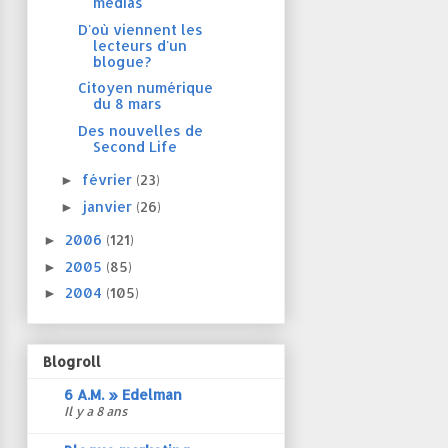
médias
D'où viennent les
lecteurs d'un
blogue?
Citoyen numérique
du 8 mars
Des nouvelles de
Second Life
février
(23)
►
janvier
(26)
►
2006
(121)
►
2005
(85)
►
2004
(105)
►
Blogroll
6 A.M. » Edelman
Il y a 8 ans