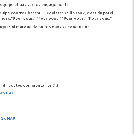
l'équipe et pas sur les engagements.
ipe contre Charest. "Péquistes et lib.raux, c'est du pareil
hose."Pour vous." "Pour vous." "Pour vous." "Pour vous."
vagues ni marqué de points dans sa conclusion.
 direct tes commentaires ? :)
00 s HAE
00 s HAE