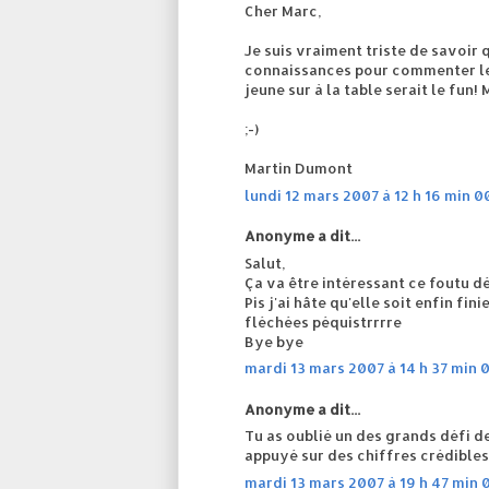
Cher Marc,
Je suis vraiment triste de savoir 
connaissances pour commenter le d
jeune sur à la table serait le fun!
;-)
Martin Dumont
lundi 12 mars 2007 à 12 h 16 min 0
Anonyme a dit...
Salut,
Ça va être intéressant ce foutu dé
Pis j'ai hâte qu'elle soit enfin f
fléchées péquistrrrre
Bye bye
mardi 13 mars 2007 à 14 h 37 min 
Anonyme a dit...
Tu as oublié un des grands défi d
appuyé sur des chiffres crédibles.
mardi 13 mars 2007 à 19 h 47 min 