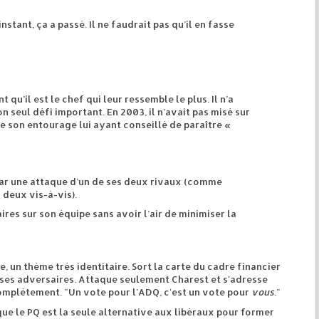
stant, ça a passé. Il ne faudrait pas qu’il en fasse
qu’il est le chef qui leur ressemble le plus. Il n’a
on seul défi important. En 2003, il n’avait pas misé sur
 son entourage lui ayant conseillé de paraître «
s par une attaque d’un de ses deux rivaux (comme
 deux vis-à-vis).
res sur son équipe sans avoir l’air de minimiser la
 un thème très identitaire. Sort la carte du cadre financier
 ses adversaires. Attaque seulement Charest et s'adresse
complètement. "Un vote pour l'ADQ, c'est un vote pour
vous
."
que le PQ est la seule alternative aux libéraux pour former