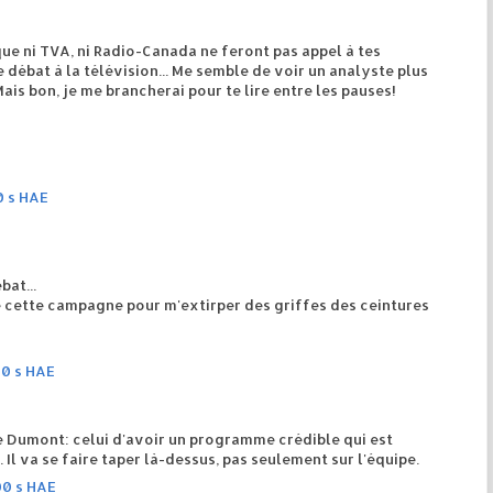
que ni TVA, ni Radio-Canada ne feront pas appel à tes
ébat à la télévision... Me semble de voir un analyste plus
 Mais bon, je me brancherai pour te lire entre les pauses!
0 s HAE
bat...
inie cette campagne pour m'extirper des griffes des ceintures
00 s HAE
e Dumont: celui d'avoir un programme crédible qui est
 Il va se faire taper là-dessus, pas seulement sur l'équipe.
00 s HAE