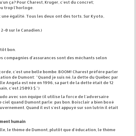
'un ça? Pour Charest, Kruger, c'est du concret;
u trop l'horloge.
t une égalité. Tous les deux ont des torts. Sur Kyoto,
 2-0 sur le Canadien.)
utôt bon.
les compagnies d'assurances sont des méchants selon
orde, c'est une belle bombe. BOOM! Charest préfère parler
itation de Dumont: "Quand je suis né, la dette du Québec par
lle Angela est née en 1996, sa part de la dette était de 12
ain, c’est 25093 $.")
do avec son équipe (il utilise la force de l'adversaire
le ciel quand Dumont parle: pas bon. Boisclair a bien boxé
ernement. Quand il est s'est appuyé sur son lutrin il était
pement humain
lle, le thème de Dumont, plutôt que d'éducation, le thème