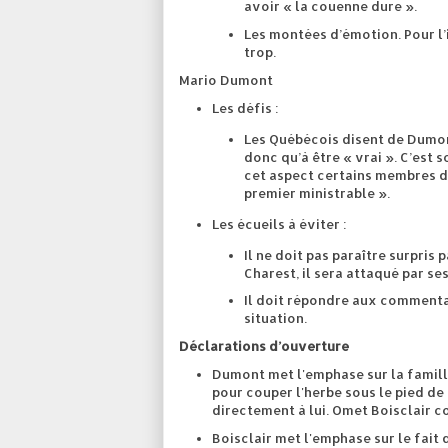
avoir « la couenne dure ».
Les montées d’émotion. Pour l’in
trop.
Mario Dumont
Les défis :
Les Québécois disent de Dumont 
donc qu’à être « vrai ». C’est s
cet aspect certains membres de
premier ministrable ».
Les écueils à éviter :
Il ne doit pas paraître surpri
Charest, il sera attaqué par ses
Il doit répondre aux commentai
situation.
Déclarations d’ouverture
Dumont met l'emphase sur la famille,
pour couper l'herbe sous le pied de
directement à lui. Omet Boisclair 
Boisclair met l'emphase sur le fait 