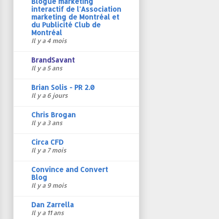
Blogue marketing
interactif de l'Association
marketing de Montréal et
du Publicité Club de
Montréal
Il y a 4 mois
BrandSavant
Il y a 5 ans
Brian Solis - PR 2.0
Il y a 6 jours
Chris Brogan
Il y a 3 ans
Circa CFD
Il y a 7 mois
Convince and Convert
Blog
Il y a 9 mois
Dan Zarrella
Il y a 11 ans