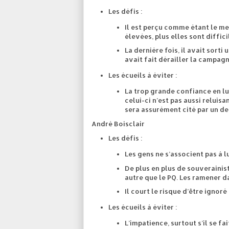
Les défis :
Il est perçu comme étant le mei
élevées, plus elles sont diffici
La dernière fois, il avait sorti
avait fait dérailler la campagn
Les écueils à éviter :
La trop grande confiance en lui
celui-ci n’est pas aussi reluisa
sera assurément cité par un de
André Boisclair
Les défis :
Les gens ne s’associent pas à l
De plus en plus de souverainis
autre que le PQ. Les ramener d
Il court le risque d’être ignor
Les écueils à éviter :
L’impatience, surtout s’il se fa