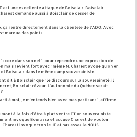
E est une excellente attaque de Boisclair. Boisclair
 Charest demande aussi à Boisclair de cesser de
, ça rentre directement dans la clientèle de l'ADQ. Avec
est marque des points.
"score dans son net", pour reprendre une expression de
on mais revient fort avec "même M. Charest avoue qu'on en
et Boisclair dans le même camp souverainiste.
 dit à Boisclair que "le discours sur la souveraineté, il
oncret; Boisclair rêveur. L'autonomie du Québec serait
a?
arti à moi, je m'entends bien avec mes partisans", affirme
ont à la fois d'être à plat ventre ET un souverainiste
mont invoque Bourassa et accuse Charest de vouloir
 Charest invoque trop le JE et pas assez le NOUS.