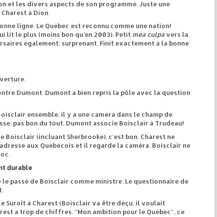
on et les divers aspects de son programme. Juste une
 Charest à Dion.
onne ligne. Le Québec est reconnu comme une nation!
i lit le plus (moins bon qu'en 2003). Petit
mea culpa
vers la
rsaires également; surprenant. Finit exactement à la bonne
verture.
ontre Dumont. Dumont a bien repris la pôle avec la question
oisclair ensemble, il y a une caméra dans le champ de
esse; pas bon du tout. Dumont associe Boisclair à Trudeau!
de Boisclair (incluant Sherbrooke), c'est bon. Charest ne
'adresse aux Québécois et il regarde la caméra. Boisclair ne
loc.
nt durable
le passé de Boisclair comme ministre. Le questionnaire de
.
Suroît à Charest (Boisclair va être déçu, il voulait
rest a trop de chiffres. "Mon ambition pour le Québec", ce