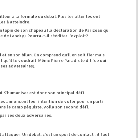
lleur à la formule du débat. Plus les attentes ont
les à atteindre.
 un lapin de son chapeau (la déclaration de Parizeau qui
e de Landry). Pourra-t-il rééditer l’exploit?
 et en son bilan. On comprend qu’il en soit fier mais
nt qu’il le voudrait. Même Pierre Paradis le dit (ce qui
 ses adversaires).
ui. S’humaniser est donc son principal défi.
tes annoncent leur intention de voter pour un parti
ans le camp péquiste, voilà son second défi.
é par ses deux adversaires.
it attaquer. Un débat, c’est un sport de contact : il faut