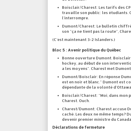
Boisclair/Charest: Les tarifs des CP
travaille son public: les étudiants.
l'interrompre.
Dumont/Charest: Le bulletin chiffré
son "ça ne tient pas la route", Char
(C'est maintenant 3-2 Islanders.)
Bloc 5 : Avenir politique du Québec
Bonne ouverture Dumont. Boisclair 
hockey, au début de son interventi
a les moyens". Charest met Dumont 
Dumont/Boisclair: En réponse Dumont
est en noir et blanc." Dumont est c
dépendante de la volonté d'Ottaw
Boisclair/Charest: "Moi, dans mon p
Charest. Ouch.
Charest/Dumont: Charest accuse Dum
caché. Les deux ne même temps? Du
devenir premier ministre du Canada.
Déclarations de fermeture