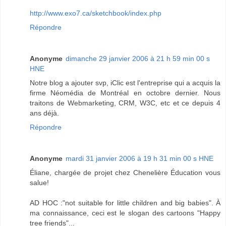
http://www.exo7.ca/sketchbook/index.php
Répondre
Anonyme
dimanche 29 janvier 2006 à 21 h 59 min 00 s
HNE
Notre blog a ajouter svp, iClic est l'entreprise qui a acquis la
firme Néomédia de Montréal en octobre dernier. Nous
traitons de Webmarketing, CRM, W3C, etc et ce depuis 4
ans déjà.
Répondre
Anonyme
mardi 31 janvier 2006 à 19 h 31 min 00 s HNE
Éliane, chargée de projet chez Chenelière Éducation vous
salue!
AD HOC :"not suitable for little children and big babies". À
ma connaissance, ceci est le slogan des cartoons "Happy
tree friends"...