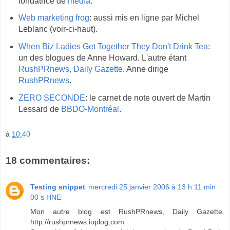
fondatrice de
medïa
.
Web marketing frog
: aussi mis en ligne par Michel
Leblanc (voir-ci-haut).
When Biz Ladies Get Together They Don't Drink Tea
:
un des blogues de Anne Howard. L'autre étant
RushPRnews, Daily Gazette
. Anne dirige
RushPRnews
.
ZERO SECONDE
: le carnet de note ouvert de Martin
Lessard de
BBDO-Montréal
.
à
10:40
18 commentaires:
Testing snippet
mercredi 25 janvier 2006 à 13 h 11 min
00 s HNE
Mon autre blog est RushPRnews, Daily Gazette.
http://rushprnews.iuplog.com