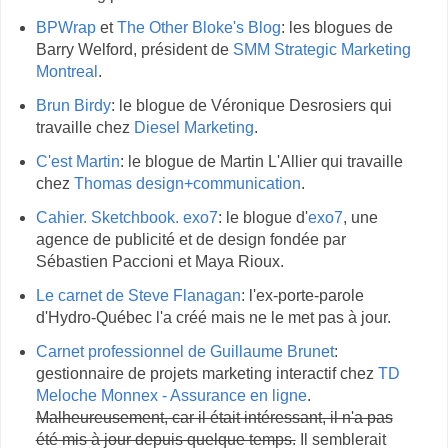
BPWrap
et
The Other Bloke's Blog
: les blogues de
Barry Welford, président de
SMM Strategic Marketing
Montreal
.
Brun Birdy
: le blogue de Véronique Desrosiers qui
travaille chez
Diesel Marketing
.
C'est Martin
: le blogue de Martin L'Allier qui travaille
chez
Thomas design+communication
.
Cahier. Sketchbook. exo7
: le blogue d'
exo7
, une
agence de publicité et de design fondée par
Sébastien Paccioni et Maya Rioux.
Le carnet de Steve Flanagan
: l'ex-porte-parole
d'Hydro-Québec l'a créé mais ne le met pas à jour.
Carnet professionnel de Guillaume Brunet
:
gestionnaire de projets marketing interactif chez
TD
Meloche Monnex - Assurance en ligne
.
Malheureusement, car il était intéressant, il n'a pas
été mis à jour depuis quelque temps.
Il semblerait