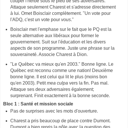
couper l'herbe sous le pied de ses adversaires.
Attaque seulement Charest et s'adresse directement
à lui. Omet Boisclair complètement. "Un vote pour
l'ADQ, c'est un vote pour
vous
."
Boisclair met l'emphase sur le fait que le PQ est la
seule alternative aux libéraux pour former le
gouvernement. Suit sur l'éducation et les divers
aspects de son programme. Juste une phrase sur la
souveraineté. Associe Charest à Dion.
"Le Québec va mieux qu'en 2003." Bonne ligne. Le
Québec est reconnu comme une nation! Deuxième
bonne ligne. Il est celui qui lit le plus (moins bon
qu'en 2003). Petit
mea culpa
vers la fin. Pas mal.
Attaque ses deux adversaires également;
surprenant. Finit exactement à la bonne seconde.
Bloc 1 : Santé et mission sociale
Pas de surprises avec les mots d'ouverture.
Charest a pris beaucoup de place contre Dumont.
Dumont a bien repris la pôle avec la question des