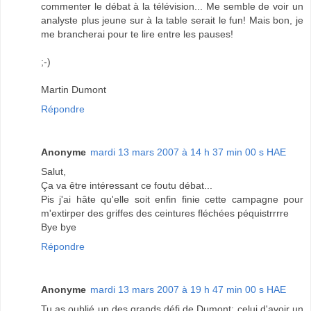
commenter le débat à la télévision... Me semble de voir un
analyste plus jeune sur à la table serait le fun! Mais bon, je
me brancherai pour te lire entre les pauses!
;-)
Martin Dumont
Répondre
Anonyme
mardi 13 mars 2007 à 14 h 37 min 00 s HAE
Salut,
Ça va être intéressant ce foutu débat...
Pis j'ai hâte qu'elle soit enfin finie cette campagne pour
m'extirper des griffes des ceintures fléchées péquistrrrre
Bye bye
Répondre
Anonyme
mardi 13 mars 2007 à 19 h 47 min 00 s HAE
Tu as oublié un des grands défi de Dumont: celui d'avoir un