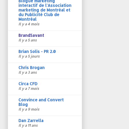
Blogue marketing
interactif de l'Association
marketing de Montréal et
du Publicité Club de
Montréal
Il y a 4 mois
BrandSavant
Il y a 5 ans
Brian Solis - PR 2.0
Il y a 5 jours
Chris Brogan
Il y a 3 ans
Circa CFD
Il y a 7 mois
Convince and Convert
Blog
Il y a 9 mois
Dan Zarrella
Il y a 11 ans