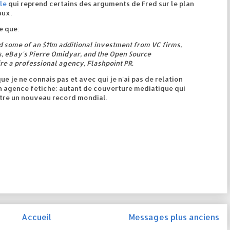
le
qui reprend certains des arguments de Fred sur le plan
aux.
le que:
d some of an $11m additional investment from VC firms,
, eBay's Pierre Omidyar, and the Open Source
ire a professional agency, Flashpoint PR.
ue je ne connais pas et avec qui je n'ai pas de relation
 agence fétiche: autant de couverture médiatique qui
être un nouveau record mondial.
Accueil
Messages plus anciens