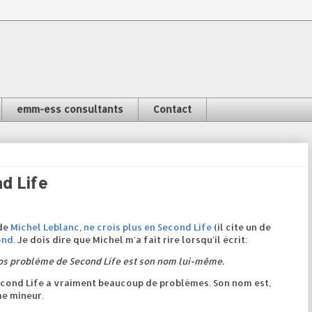
emm-ess consultants
Contact
d Life
 de
Michel Leblanc
,
ne crois plus en Second Life
(il cite un de
ond
. Je dois dire que Michel m'a fait rire lorsqu'il écrit:
ros problème de Second Life est son nom lui-même.
 Second Life a vraiment beaucoup de problèmes. Son nom est,
me mineur.