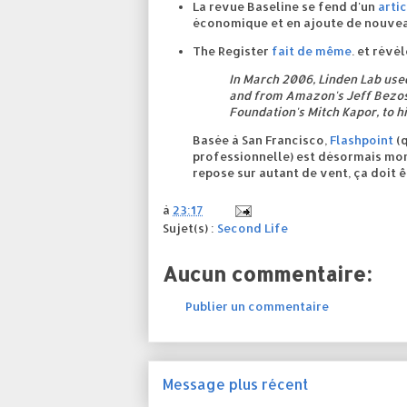
La revue Baseline se fend d'un
artic
économique et en ajoute de nouve
The Register
fait de même
. et révè
In March 2006, Linden Lab use
and from Amazon's Jeff Bezos
Foundation's Mitch Kapor, to h
Basée à San Francisco,
Flashpoint
(q
professionnelle) est désormais mon
repose sur autant de vent, ça doit 
à
23:17
Sujet(s) :
Second Life
Aucun commentaire:
Publier un commentaire
Message plus récent