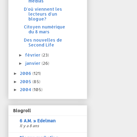
médias
D'où viennent les
lecteurs d'un
blogue?
Citoyen numérique
du 8 mars
Des nouvelles de
Second Life
février
(23)
►
janvier
(26)
►
2006
(121)
►
2005
(85)
►
2004
(105)
►
Blogroll
6 A.M. » Edelman
Il y a 8 ans