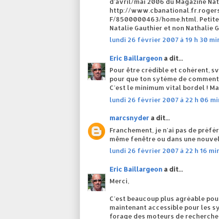
d'avril/mai 2006 du Magazine Nati
http://www.cbanational.fr.roge
F/8500000463/home.html. Petite n
Natalie Gauthier et non Nathalie Ga
lundi 26 février 2007 à 19 h 30 mi
Eric Baillargeon
a dit...
Pour être crédible et cohérent, s
pour que ton sytème de commentai
C'est le minimum vital bordel ! Ma
lundi 26 février 2007 à 22 h 06 m
marcsnyder
a dit...
Franchement, je n'ai pas de préfé
même fenêtre ou dans une nouvelle 
lundi 26 février 2007 à 22 h 16 mi
Eric Baillargeon
a dit...
Merci,
C'est beaucoup plus agréable pour
maintenant accessible pour les s
forage des moteurs de recherche 