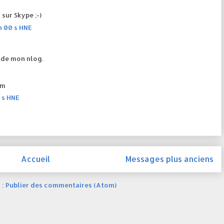
 sur Skype ;-)
n 00 s HNE
e de mon nlog.
om
 s HNE
Accueil
Messages plus anciens
 :
Publier des commentaires (Atom)