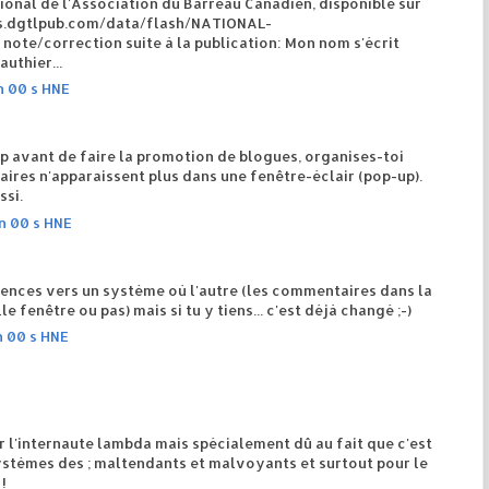
onal de l'Association du Barreau Canadien, disponible sur
rs.dgtlpub.com/data/flash/NATIONAL-
ote/correction suite à la publication: Mon nom s'écrit
uthier...
n 00 s HNE
vp avant de faire la promotion de blogues, organises-toi
res n'apparaissent plus dans une fenêtre-éclair (pop-up).
ssi.
in 00 s HNE
rences vers un système où l'autre (les commentaires dans la
fenêtre ou pas) mais si tu y tiens... c'est déjà changé ;-)
n 00 s HNE
 l'internaute lambda mais spécialement dû au fait que c'est
ystèmes des ; maltendants et malvoyants et surtout pour le
!