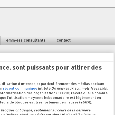
emm-ess consultants
Contact
nce, sont puissants pour attirer des
utilisation d'Internet, et particulièrement des médias sociaux
on
récent communiqué
intitulé
De nouveaux sommets fracassés
,
nformatisation des organisation (CEFRIO) révèle que le nombre
 que l'utilisation moyenne hebdomadaire est légèrement en
teurs de blogues est très fortement en hausse (+66%).
 blogues ont gagné, seulement au cours de la dernière
 Québec. Ainsi, un adulte sur cinq (20 %) a déjà visité un