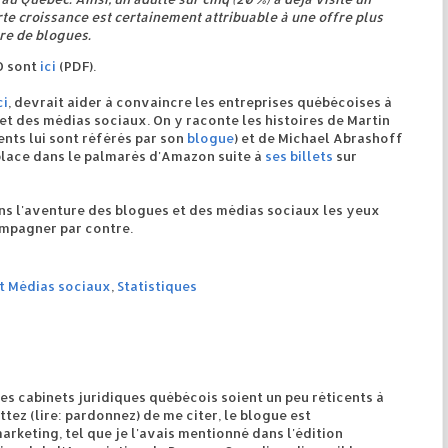
rte croissance est certainement attribuable à une offre plus
re de blogues.
IO sont
ici
(PDF).
ci
, devrait aider à convaincre les entreprises québécoises à
et des médias sociaux. On y raconte les histoires de Martin
nts lui sont référés par son
blogue
) et de Michael Abrashoff
 place dans le palmarès d'Amazon suite à
ses billets
sur
dans l'aventure des blogues et des médias sociaux les yeux
ompagner par contre.
t Médias sociaux
,
Statistiques
les cabinets juridiques québécois soient un peu réticents à
tez (lire: pardonnez) de me citer, le blogue est
arketing, tel que je l'avais mentionné dans l'édition