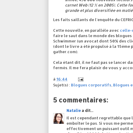
carnet Web (12 % en 2005). Cette fo
grande et plus diversifiée en matiè
Les faits saillants de l'enquête du CEFR
Cette nouvelle, en parallèle avec
celle-
faire le saut dans le monde des blogues 
Schwimmer (un avocat dont 50% des clie
(dont le livre a été propulsé à la 15ème
gather.com).
Cela étant dit, il ne faut pas se lancer 
fermés. Il me fera plaisir de vous y acc
à
16:44
Sujet(s) :
Blogues corporatifs
,
Blogues e
5 commentaires:
Natalie
a dit...
Il est cependant regrettable que 
emboîter le pas. Si vous me permet
effectivement un puissant outil m