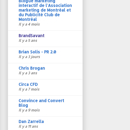
Blogue marketing
interactif de l'Association
marketing de Montréal et
du Publicité Club de
Montréal
Il y a 4 mois
BrandSavant
Il y a 5 ans
Brian Solis - PR 2.0
Il y a 3 jours
Chris Brogan
Il y a 3 ans
Circa CFD
Il y a 7 mois
Convince and Convert
Blog
Il y a 9 mois
Dan Zarrella
Il y a 11 ans