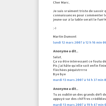
Cher Marc,
Je suis vraiment triste de savoir 
connaissances pour commenter le d
jeune sur à la table serait le fun!
;-)
Martin Dumont
lundi 12 mars 2007 à 12 h 16 min 0
Anonyme a dit...
Salut,
Ça va être intéressant ce foutu dé
Pis j'ai hâte qu'elle soit enfin f
fléchées péquistrrrre
Bye bye
mardi 13 mars 2007 à 14 h 37 min 
Anonyme a dit...
Tu as oublié un des grands défi d
appuyé sur des chiffres crédibles.
mardi 13 mars 2007 à 19 h 47 min 