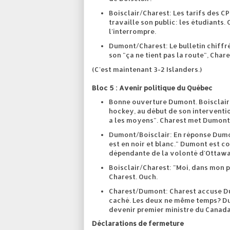
Boisclair/Charest: Les tarifs des CP
travaille son public: les étudiants.
l'interrompre.
Dumont/Charest: Le bulletin chiffré
son "ça ne tient pas la route", Char
(C'est maintenant 3-2 Islanders.)
Bloc 5 : Avenir politique du Québec
Bonne ouverture Dumont. Boisclair 
hockey, au début de son interventi
a les moyens". Charest met Dumont 
Dumont/Boisclair: En réponse Dumont
est en noir et blanc." Dumont est c
dépendante de la volonté d'Ottaw
Boisclair/Charest: "Moi, dans mon p
Charest. Ouch.
Charest/Dumont: Charest accuse Dum
caché. Les deux ne même temps? Du
devenir premier ministre du Canada.
Déclarations de fermeture