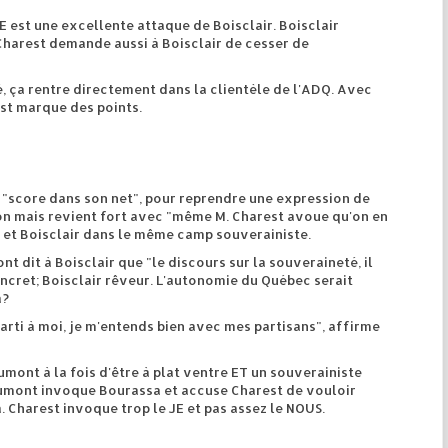
E est une excellente attaque de Boisclair. Boisclair
 Charest demande aussi à Boisclair de cesser de
, ça rentre directement dans la clientèle de l'ADQ. Avec
est marque des points.
"score dans son net", pour reprendre une expression de
on mais revient fort avec "même M. Charest avoue qu'on en
et Boisclair dans le même camp souverainiste.
 dit à Boisclair que "le discours sur la souveraineté, il
oncret; Boisclair rêveur. L'autonomie du Québec serait
a?
arti à moi, je m'entends bien avec mes partisans", affirme
ont à la fois d'être à plat ventre ET un souverainiste
mont invoque Bourassa et accuse Charest de vouloir
 Charest invoque trop le JE et pas assez le NOUS.