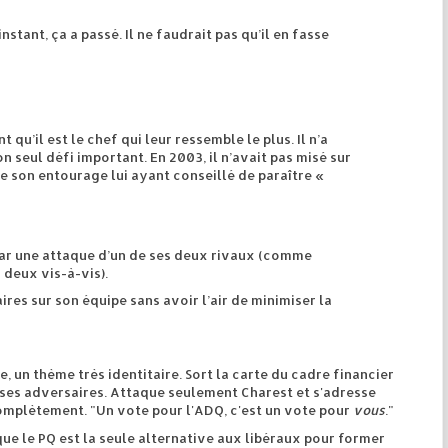
stant, ça a passé. Il ne faudrait pas qu’il en fasse
qu’il est le chef qui leur ressemble le plus. Il n’a
on seul défi important. En 2003, il n’avait pas misé sur
 son entourage lui ayant conseillé de paraître «
s par une attaque d’un de ses deux rivaux (comme
 deux vis-à-vis).
res sur son équipe sans avoir l’air de minimiser la
 un thème très identitaire. Sort la carte du cadre financier
 ses adversaires. Attaque seulement Charest et s'adresse
complètement. "Un vote pour l'ADQ, c'est un vote pour
vous
."
que le PQ est la seule alternative aux libéraux pour former