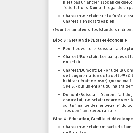
n'est pas un ancien slogan de quelqu
félicitations. Dumont regarde un pe
Charest/Boisclair: Sur la forêt, c'es
Charest s'en sort très bien.
(Pour les amateurs, les Islanders mènent
Bloc 3 : Gestion de l’Etat et économie
Pour l'ouverture, Boisclair a été pl
Charest/Boisclair: Les banques et 
Boisclair.
Charest/Dumont: Le Pont de la Conc
de l'augmentation de la dette!!! (C
habitant était de 368 $. Quand ma fi
584 $. Pour un enfant qui naîtra dem
Dumont/Boisclair: Dumont fait du ju
contre lui). Boisclair regarde vers 
sur la "marge de manoeuvre" du gouv
très confiant (avec raison).
Bloc 4 : Education, famille et dévelop
Charest/Boisclair: On parle de fami
de Boisclair.