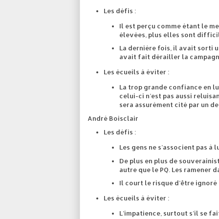
Les défis :
Il est perçu comme étant le mei
élevées, plus elles sont diffici
La dernière fois, il avait sorti
avait fait dérailler la campagn
Les écueils à éviter :
La trop grande confiance en lui
celui-ci n’est pas aussi reluisa
sera assurément cité par un de
André Boisclair
Les défis :
Les gens ne s’associent pas à l
De plus en plus de souverainis
autre que le PQ. Les ramener d
Il court le risque d’être ignor
Les écueils à éviter :
L’impatience, surtout s’il se fa