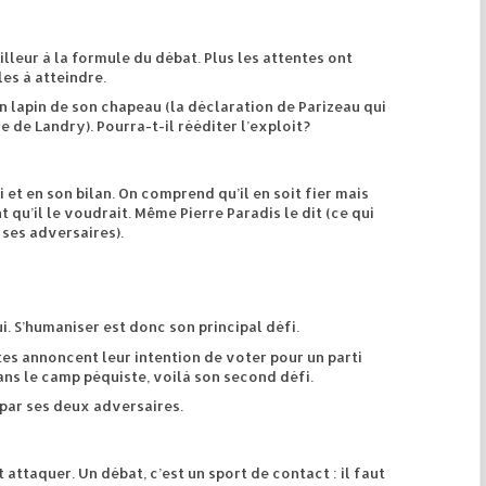
lleur à la formule du débat. Plus les attentes ont
les à atteindre.
 un lapin de son chapeau (la déclaration de Parizeau qui
e de Landry). Pourra-t-il rééditer l’exploit?
 et en son bilan. On comprend qu’il en soit fier mais
nt qu’il le voudrait. Même Pierre Paradis le dit (ce qui
 ses adversaires).
ui. S’humaniser est donc son principal défi.
tes annoncent leur intention de voter pour un parti
ans le camp péquiste, voilà son second défi.
é par ses deux adversaires.
it attaquer. Un débat, c’est un sport de contact : il faut