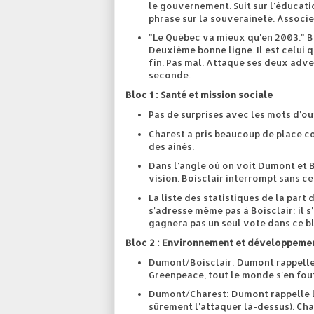
le gouvernement. Suit sur l'éducati
phrase sur la souveraineté. Associe
"Le Québec va mieux qu'en 2003." B
Deuxième bonne ligne. Il est celui qu
fin. Pas mal. Attaque ses deux adve
seconde.
Bloc 1 : Santé et mission sociale
Pas de surprises avec les mots d'ou
Charest a pris beaucoup de place c
des ainés.
Dans l'angle où on voit Dumont et B
vision. Boisclair interrompt sans c
La liste des statistiques de la part 
s'adresse même pas à Boisclair: il s
gagnera pas un seul vote dans ce b
Bloc 2 : Environnement et développeme
Dumont/Boisclair: Dumont rappelle 
Greenpeace, tout le monde s'en fout
Dumont/Charest: Dumont rappelle le 
sûrement l'attaquer là-dessus). Cha