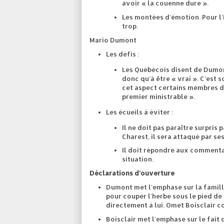
avoir « la couenne dure ».
Les montées d’émotion. Pour l’in
trop.
Mario Dumont
Les défis :
Les Québécois disent de Dumont 
donc qu’à être « vrai ». C’est s
cet aspect certains membres de
premier ministrable ».
Les écueils à éviter :
Il ne doit pas paraître surpri
Charest, il sera attaqué par ses
Il doit répondre aux commentai
situation.
Déclarations d’ouverture
Dumont met l'emphase sur la famille,
pour couper l'herbe sous le pied de
directement à lui. Omet Boisclair 
Boisclair met l'emphase sur le fait 