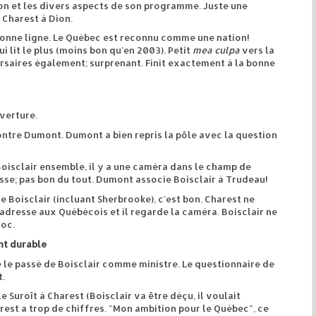
on et les divers aspects de son programme. Juste une
 Charest à Dion.
onne ligne. Le Québec est reconnu comme une nation!
i lit le plus (moins bon qu'en 2003). Petit
mea culpa
vers la
rsaires également; surprenant. Finit exactement à la bonne
verture.
ontre Dumont. Dumont a bien repris la pôle avec la question
oisclair ensemble, il y a une caméra dans le champ de
esse; pas bon du tout. Dumont associe Boisclair à Trudeau!
de Boisclair (incluant Sherbrooke), c'est bon. Charest ne
'adresse aux Québécois et il regarde la caméra. Boisclair ne
loc.
nt durable
le passé de Boisclair comme ministre. Le questionnaire de
.
Suroît à Charest (Boisclair va être déçu, il voulait
rest a trop de chiffres. "Mon ambition pour le Québec", ce