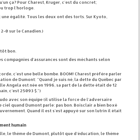
'un ça? Pour Charest, Kruger, c'est du concret;
u trop l'horloge.
t une égalité. Tous les deux ont des torts. Sur Kyoto,
 2-0 sur le Canadien.)
utôt bon.
les compagnies d'assurances sont des méchants selon
orde, c'est une belle bombe. BOOM! Charest préfère parler
itation de Dumont: "Quand je suis né, la dette du Québec par
lle Angela est née en 1996, sa part de la dette était de 12
ain, c’est 25093 $.")
do avec son équipe (il utilise la force de l'adversaire
le ciel quand Dumont parle: pas bon. Boisclair a bien boxé
ernement. Quand il est s'est appuyé sur son lutrin il était
pement humain
lle, le thème de Dumont, plutôt que d'éducation, le thème