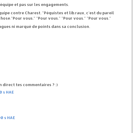
l'équipe et pas sur les engagements.
ipe contre Charest. "Péquistes et lib.raux, c'est du pareil
hose."Pour vous." "Pour vous." "Pour vous." "Pour vous."
vagues ni marqué de points dans sa conclusion.
 direct tes commentaires ? :)
00 s HAE
00 s HAE