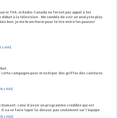
que ni TVA, ni Radio-Canada ne feront pas appel à tes
ébat à la télévision... Me semble de voir un analyste plus
 Mais bon, je me brancherai pour te lire entre les pauses!
0 s HAE
bat...
inie cette campagne pour m'extirper des griffes des ceintures
00 s HAE
e Dumont: celui d'avoir un programme crédible qui est
 Il va se faire taper là-dessus, pas seulement sur l'équipe.
00 s HAE