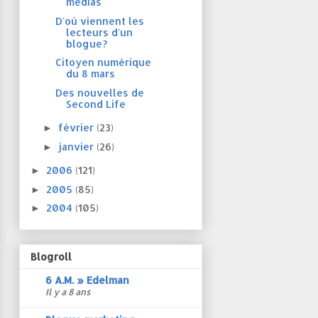
médias
D'où viennent les
lecteurs d'un
blogue?
Citoyen numérique
du 8 mars
Des nouvelles de
Second Life
février
(23)
►
janvier
(26)
►
2006
(121)
►
2005
(85)
►
2004
(105)
►
Blogroll
6 A.M. » Edelman
Il y a 8 ans