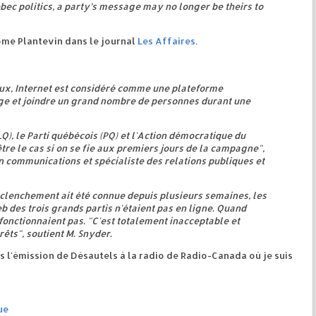
ebec politics, a party’s message may no longer be theirs to
me Plantevin dans le journal
Les Affaires
.
ux, Internet est considéré comme une plateforme
ge et joindre un grand nombre de personnes durant une
LQ), le Parti québécois (PQ) et l'Action démocratique du
re le cas si on se fie aux premiers jours de la campagne",
n communications et spécialiste des relations publiques et
déclenchement ait été connue depuis plusieurs semaines, les
 des trois grands partis n'étaient pas en ligne. Quand
e fonctionnaient pas. "C'est totalement inacceptable et
rêts", soutient M. Snyder.
rs l'émission de Désautels à la radio de Radio-Canada où je suis
ue