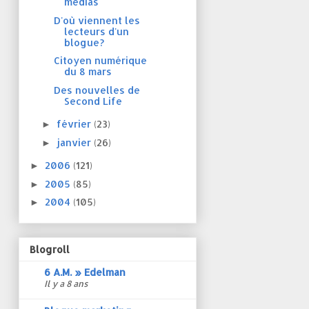
médias
D'où viennent les
lecteurs d'un
blogue?
Citoyen numérique
du 8 mars
Des nouvelles de
Second Life
février
(23)
►
janvier
(26)
►
2006
(121)
►
2005
(85)
►
2004
(105)
►
Blogroll
6 A.M. » Edelman
Il y a 8 ans