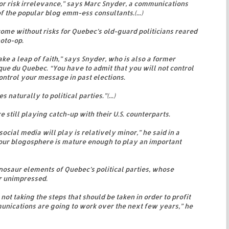
g or risk irrelevance,” says Marc Snyder, a communications
f the popular blog emm-ess consultants.(...)
me without risks for Quebec’s old-guard politicians reared
hoto-op.
ke a leap of faith,” says Snyder, who is also a former
ue du Quebec. “You have to admit that you will not control
ntrol your message in past elections.
 naturally to political parties.”(...)
 still playing catch-up with their U.S. counterparts.
 social media will play is relatively minor,” he said in a
t our blogosphere is mature enough to play an important
dinosaur elements of Quebec’s political parties, whose
er unimpressed.
 not taking the steps that should be taken in order to profit
unications are going to work over the next few years,” he