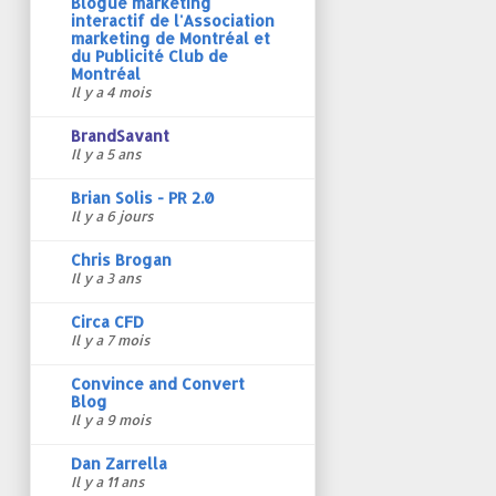
Blogue marketing
interactif de l'Association
marketing de Montréal et
du Publicité Club de
Montréal
Il y a 4 mois
BrandSavant
Il y a 5 ans
Brian Solis - PR 2.0
Il y a 6 jours
Chris Brogan
Il y a 3 ans
Circa CFD
Il y a 7 mois
Convince and Convert
Blog
Il y a 9 mois
Dan Zarrella
Il y a 11 ans