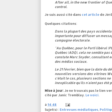
After all, in the new frontier of Qu
control.
Je suis aussi cité dans
cet article
de Jérô
Quelques citations:
Dans la plupart des pays occidenta
importante pour diffuser un messa
campagne électorale.
"Au Québec, pour le Parti libéral (P
Québec (ADQ), cela ne semble pas êt
constate Marc Snyder, consultant e
des médias sociaux.
Le 21 février, bien que la date du 
nouvelles versions des vitrines Web
c'était le cas, plusieurs sections n
inexplicable qu'ils n'aient pas été p
Mise à jour:
Je ne trouvais pas le lien ve
cité par Janic Tremblay.
Le voici
.
à
14:48
Sujet(s) :
Entrevues médiatiques
,
Politiq