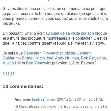
Si vous êtes intéressé, laissez un commentaire ici pour que
je puisse réserver le bon nombre de places (en spécifiant si
vous prenez un verre, si vous soupez ou si vous voulez faire
les deux).
En passant,
Shel a écrit au sujet de sa visite sur son blogue
et a invité des blogueurs montréalais à le contacter. C'est ce
que j'ai fait et, comme disent les Anglais,
the rest is history
.
Je sais que
Sébastien Provencher
,
Michel Leblanc
,
Guillaume Brunet
,
Mitch Joel
,
Andy Nulman
,
Bob Goyetche
,
Austin Hill
et
Ben Yoskovitz
prévoient y être. Et vous?
à
13:15
13 commentaires:
Anonyme
lundi 29 janvier 2007 à 14 h 33 min 00 s HNE
Hi Marc, please add me to the list of attendees for the 21st.