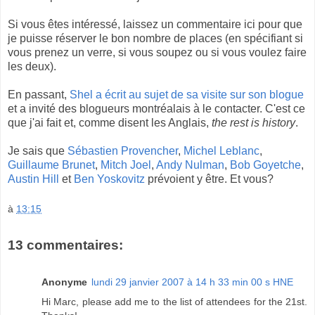
Si vous êtes intéressé, laissez un commentaire ici pour que
je puisse réserver le bon nombre de places (en spécifiant si
vous prenez un verre, si vous soupez ou si vous voulez faire
les deux).
En passant,
Shel a écrit au sujet de sa visite sur son blogue
et a invité des blogueurs montréalais à le contacter. C'est ce
que j'ai fait et, comme disent les Anglais,
the rest is history
.
Je sais que
Sébastien Provencher
,
Michel Leblanc
,
Guillaume Brunet
,
Mitch Joel
,
Andy Nulman
,
Bob Goyetche
,
Austin Hill
et
Ben Yoskovitz
prévoient y être. Et vous?
à
13:15
13 commentaires:
Anonyme
lundi 29 janvier 2007 à 14 h 33 min 00 s HNE
Hi Marc, please add me to the list of attendees for the 21st.