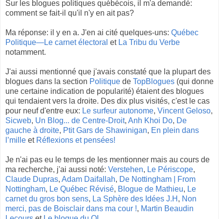
Sur les blogues politiques québécois, il m'a demandé:
comment se fait-il qu'il n'y en ait pas?
Ma réponse: il y en a. J'en ai cité quelques-uns:
Québec
Politique—Le carnet électoral
et
La Tribu du Verbe
notamment.
J'ai aussi mentionné que j'avais constaté que la plupart des
blogues dans la section
Politique
de
TopBlogues
(qui donne
une certaine indication de popularité) étaient des blogues
qui tendaient vers la droite. Des dix plus visités, c'est le cas
pour neuf d'entre eux:
Le surfeur autonome
,
Vincent Geloso
,
Sicweb
,
Un Blog... de Centre-Droit
,
Anh Khoi Do
,
De
gauche à droite
,
Ptit Gars de Shawinigan
,
En plein dans
l’mille
et
Réflexions et pensées!
Je n'ai pas eu le temps de les mentionner mais au cours de
ma recherche, j'ai aussi noté:
Verstehen
,
Le Périscope
,
Claude Dupras
,
Adam Daifallah
,
De Nottingham | From
Nottingham
,
Le Québec Révisé
,
Blogue de Mathieu
,
Le
carnet du gros bon sens
,
La Sphère des Idées J.H
,
Non
merci, pas de Boisclair dans ma cour !
,
Martin Beaudin
Lecours
et
Le blogue du QL
.