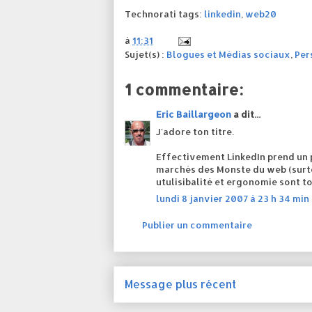
Technorati tags:
linkedin
,
web20
à
11:31
Sujet(s) :
Blogues et Médias sociaux
,
Per
1 commentaire:
Eric Baillargeon
a dit...
J'adore ton titre.
Effectivement LinkedIn prend un p
marchés des Monste du web (surtou
utulisibalité et ergonomie sont to
lundi 8 janvier 2007 à 23 h 34 min
Publier un commentaire
Message plus récent