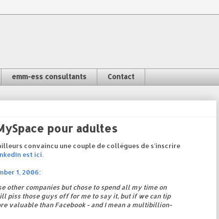
emm-ess consultants
Contact
 MySpace pour adultes
d'ailleurs convaincu une couple de collègues de s'inscrire
nkedIn est ici
.
mber 1, 2006
:
ose other companies but chose to spend all my time on
l piss those guys off for me to say it, but if we can tip
e valuable than Facebook - and I mean a multibillion-