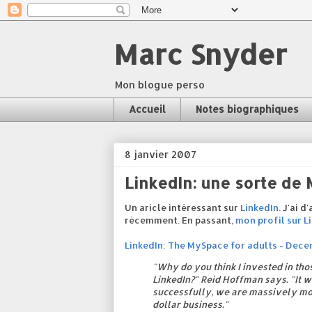
Marc Snyder
Mon blogue perso
Accueil
Notes biographiques
8 janvier 2007
LinkedIn: une sorte de
Un aricle intéressant sur
LinkedIn
. J'ai 
récemment. En passant,
mon profil sur Li
LinkedIn: The MySpace for adults - Dece
"Why do you think I invested in th
LinkedIn?" Reid Hoffman says. "It wil
successfully, we are massively mor
dollar business."