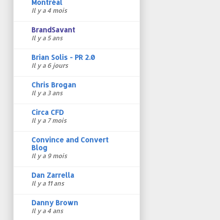
Montréal
Il y a 4 mois
BrandSavant
Il y a 5 ans
Brian Solis - PR 2.0
Il y a 6 jours
Chris Brogan
Il y a 3 ans
Circa CFD
Il y a 7 mois
Convince and Convert
Blog
Il y a 9 mois
Dan Zarrella
Il y a 11 ans
Danny Brown
Il y a 4 ans