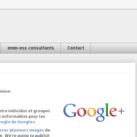
emm-ess consultants
Contact
»
inion.
tre individus et groupes
 conformables pour les
Google de Google+
.
avec plusieurs images
de
n:
We’re going to publish