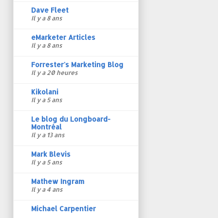
Dave Fleet
Il y a 8 ans
eMarketer Articles
Il y a 8 ans
Forrester's Marketing Blog
Il y a 20 heures
Kikolani
Il y a 5 ans
Le blog du Longboard-
Montréal
Il y a 13 ans
Mark Blevis
Il y a 5 ans
Mathew Ingram
Il y a 4 ans
Michael Carpentier