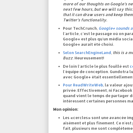
more of our thoughts on Google’s ne
next few hours, but we will say this:
that it can draw users and keep the
Twitter’s functionality.
Pour TechCrunch,
Google+ sounds a
l'article, c'est le passage où on p
Google+ est plus qu'un média social
Google+ aurait été choisi.
Selon SearchEngineLand
,
this is a 
Buzz
. Heureusement!
De loin l'article le plus fouillé est
c
l'équipe de conception. Gundotra lu
avec Google+ était essentiellement
Pour ReadWriteWeb
, la valeur ajo
privée. Effectivement, ni Facebook
quand vient le temps de partager de
intéressent certaines personnes ma
Mon opinion:
Les «cercles» sont une avancée impo
aisément et plus finement. Ce n'es
fait, plusieurs me sont complèteme