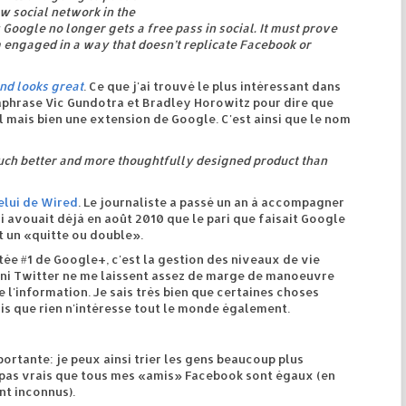
w social network in the
 Google no longer gets a free pass in social. It must prove
m engaged in a way that doesn’t replicate Facebook or
nd looks great
. Ce que j'ai trouvé le plus intéressant dans
araphrase Vic Gundotra et Bradley Horowitz pour dire que
 mais bien une extension de Google. C'est ainsi que le nom
much better and more thoughtfully designed product than
elui de Wired
. Le journaliste a passé un an à accompagner
i avouait déjà en août 2010 que le pari que faisait Google
 un «quitte ou double».
utée #1 de Google+, c'est la gestion des niveaux de vie
 ni Twitter ne me laissent assez de marge de manoeuvre
 l'information. Je sais très bien que certaines choses
is que rien n'intéresse tout le monde également.
rtante: je peux ainsi trier les gens beaucoup plus
t pas vrais que tous mes «amis» Facebook sont égaux (en
nt inconnus).