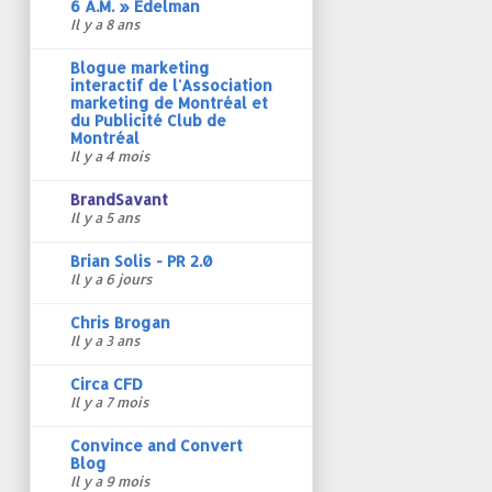
6 A.M. » Edelman
Il y a 8 ans
Blogue marketing
interactif de l'Association
marketing de Montréal et
du Publicité Club de
Montréal
Il y a 4 mois
BrandSavant
Il y a 5 ans
Brian Solis - PR 2.0
Il y a 6 jours
Chris Brogan
Il y a 3 ans
Circa CFD
Il y a 7 mois
Convince and Convert
Blog
Il y a 9 mois