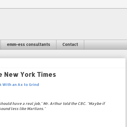
emm-ess consultants
Contact
le New York Times
k With an Ax to Grind
hould have a real job," Mr. Arthur told the CBC. "Maybe if
sound less like Martians."