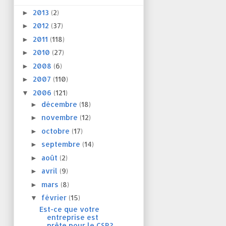
2013
(2)
►
2012
(37)
►
2011
(118)
►
2010
(27)
►
2008
(6)
►
2007
(110)
►
2006
(121)
▼
décembre
(18)
►
novembre
(12)
►
octobre
(17)
►
septembre
(14)
►
août
(2)
►
avril
(9)
►
mars
(8)
►
février
(15)
▼
Est-ce que votre
entreprise est
prête pour le CSR?