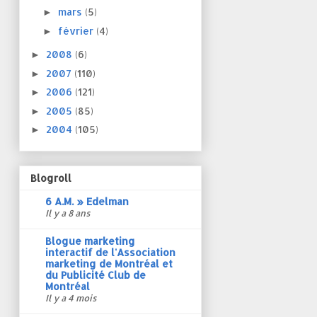
mars
(5)
►
février
(4)
►
2008
(6)
►
2007
(110)
►
2006
(121)
►
2005
(85)
►
2004
(105)
►
Blogroll
6 A.M. » Edelman
Il y a 8 ans
Blogue marketing
interactif de l'Association
marketing de Montréal et
du Publicité Club de
Montréal
Il y a 4 mois