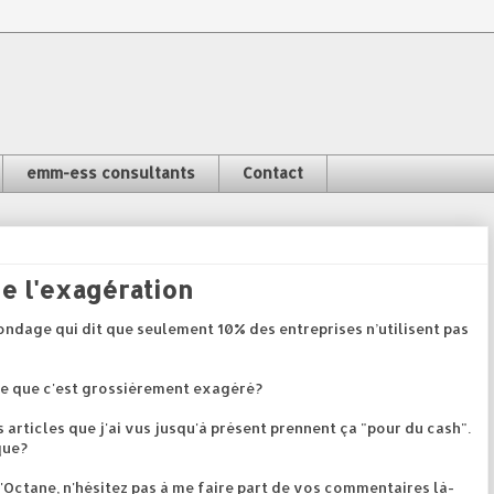
emm-ess consultants
Contact
de l'exagération
ondage qui dit que seulement 10% des entreprises n’utilisent pas
nse que c'est grossièrement exagéré?
es articles que j'ai vus jusqu'à présent prennent ça "pour du cash".
que?
d'Octane, n'hésitez pas à me faire part de vos commentaires là-