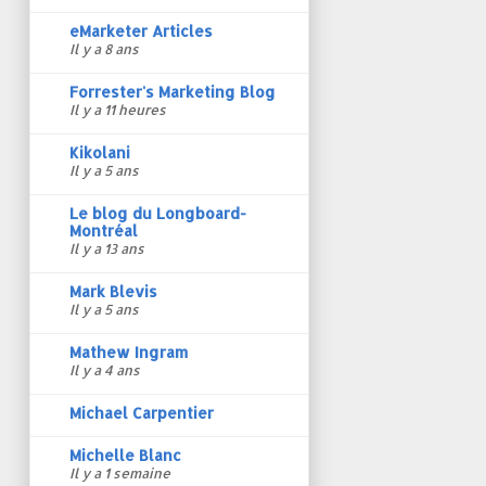
eMarketer Articles
Il y a 8 ans
Forrester's Marketing Blog
Il y a 11 heures
Kikolani
Il y a 5 ans
Le blog du Longboard-
Montréal
Il y a 13 ans
Mark Blevis
Il y a 5 ans
Mathew Ingram
Il y a 4 ans
Michael Carpentier
Michelle Blanc
Il y a 1 semaine