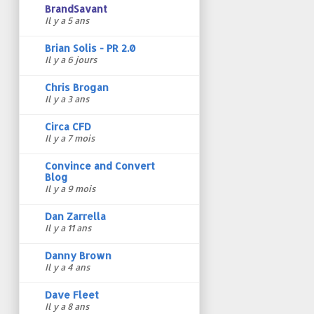
BrandSavant
Il y a 5 ans
Brian Solis - PR 2.0
Il y a 6 jours
Chris Brogan
Il y a 3 ans
Circa CFD
Il y a 7 mois
Convince and Convert
Blog
Il y a 9 mois
Dan Zarrella
Il y a 11 ans
Danny Brown
Il y a 4 ans
Dave Fleet
Il y a 8 ans