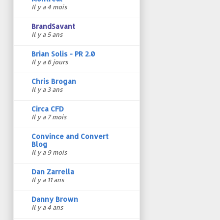
Il y a 4 mois
BrandSavant
Il y a 5 ans
Brian Solis - PR 2.0
Il y a 6 jours
Chris Brogan
Il y a 3 ans
Circa CFD
Il y a 7 mois
Convince and Convert
Blog
Il y a 9 mois
Dan Zarrella
Il y a 11 ans
Danny Brown
Il y a 4 ans