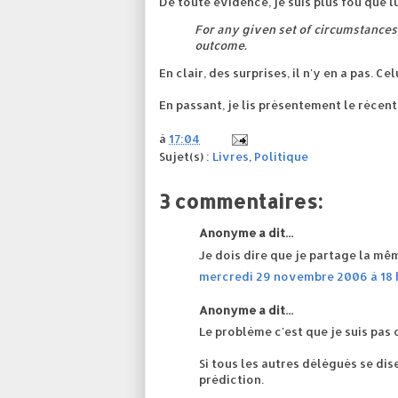
De toute évidence, je suis plus fou que l
For any given set of circumstances,
outcome.
En clair, des surprises, il n'y en a pas. 
En passant, je lis présentement le récent
à
17:04
Sujet(s) :
Livres
,
Politique
3 commentaires:
Anonyme a dit...
Je dois dire que je partage la mêm
mercredi 29 novembre 2006 à 18 h
Anonyme a dit...
Le problème c'est que je suis pas c
Si tous les autres délégués se dis
prédiction.