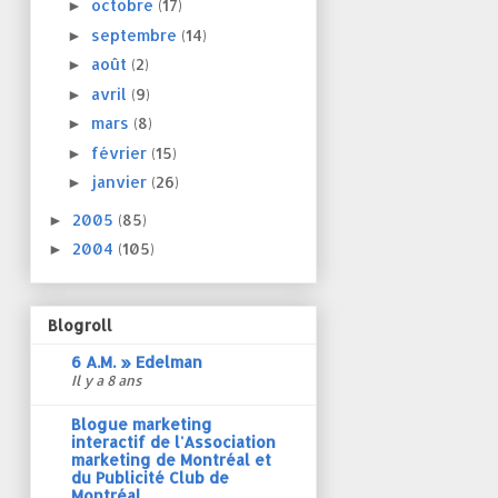
octobre
(17)
►
septembre
(14)
►
août
(2)
►
avril
(9)
►
mars
(8)
►
février
(15)
►
janvier
(26)
►
2005
(85)
►
2004
(105)
►
Blogroll
6 A.M. » Edelman
Il y a 8 ans
Blogue marketing
interactif de l'Association
marketing de Montréal et
du Publicité Club de
Montréal