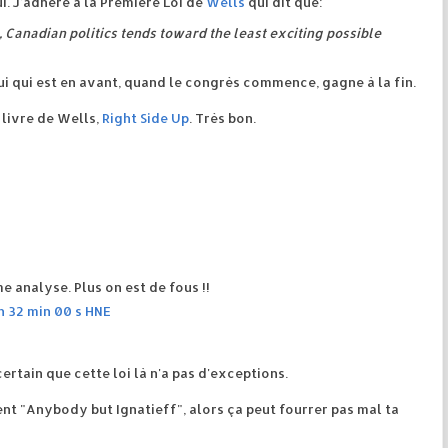
ui. J'adhère à la Première Loi de
Wells
qui dit que:
 Canadian politics tends toward the least exciting possible
Celui qui est en avant, quand le congrès commence, gagne à la fin.
 livre de Wells,
Right Side Up
. Très bon.
e analyse. Plus on est de fous !!
 32 min 00 s HNE
ertain que cette loi là n'a pas d'exceptions.
ent "Anybody but Ignatieff", alors ça peut fourrer pas mal ta