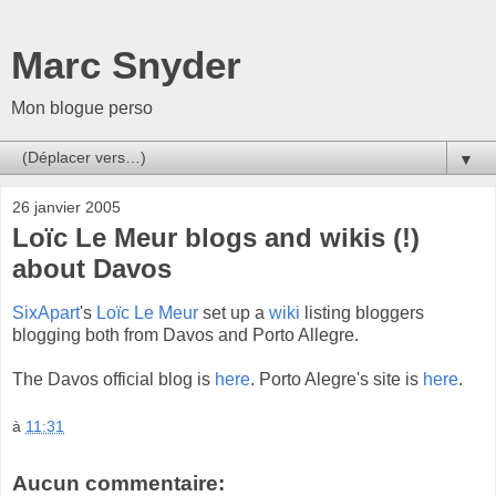
Marc Snyder
Mon blogue perso
▼
26 janvier 2005
Loïc Le Meur blogs and wikis (!)
about Davos
SixApart
's
Loïc Le Meur
set up a
wiki
listing bloggers
blogging both from Davos and Porto Allegre.
The Davos official blog is
here
. Porto Alegre's site is
here
.
à
11:31
Aucun commentaire: