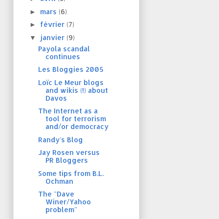
mars
(6)
►
février
(7)
►
janvier
(9)
▼
Payola scandal
continues
Les Bloggies 2005
Loïc Le Meur blogs
and wikis (!) about
Davos
The Internet as a
tool for terrorism
and/or democracy
Randy's Blog
Jay Rosen versus
PR Bloggers
Some tips from B.L.
Ochman
The "Dave
Winer/Yahoo
problem"