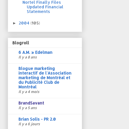
Nortel Finally Files
Updated Financial
Statements
2004
(105)
►
Blogroll
6 A.M. » Edelman
Il y a 8 ans
Blogue marketing
interactif de l'Association
marketing de Montréal et
du Publicité Club de
Montréal
Il y a 4 mois
BrandSavant
Il y a 5 ans
Brian Solis - PR 2.0
Il y a 6 jours