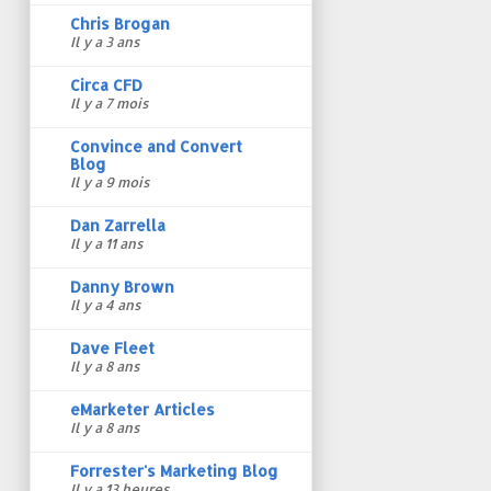
Chris Brogan
Il y a 3 ans
Circa CFD
Il y a 7 mois
Convince and Convert
Blog
Il y a 9 mois
Dan Zarrella
Il y a 11 ans
Danny Brown
Il y a 4 ans
Dave Fleet
Il y a 8 ans
eMarketer Articles
Il y a 8 ans
Forrester's Marketing Blog
Il y a 13 heures