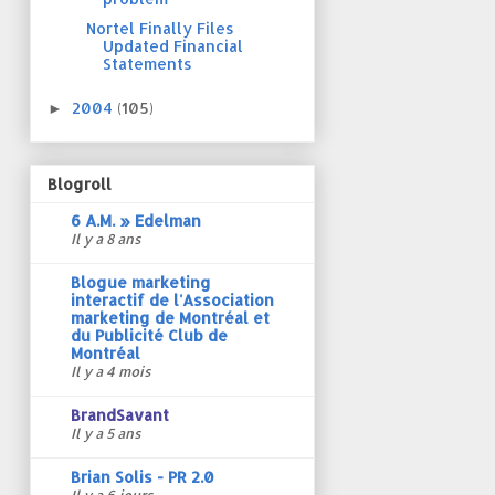
Nortel Finally Files
Updated Financial
Statements
2004
(105)
►
Blogroll
6 A.M. » Edelman
Il y a 8 ans
Blogue marketing
interactif de l'Association
marketing de Montréal et
du Publicité Club de
Montréal
Il y a 4 mois
BrandSavant
Il y a 5 ans
Brian Solis - PR 2.0