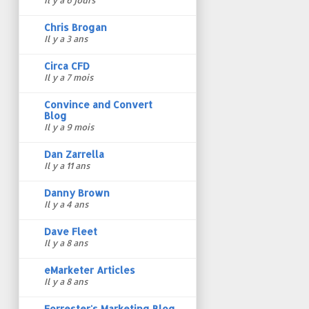
Il y a 6 jours
Chris Brogan
Il y a 3 ans
Circa CFD
Il y a 7 mois
Convince and Convert
Blog
Il y a 9 mois
Dan Zarrella
Il y a 11 ans
Danny Brown
Il y a 4 ans
Dave Fleet
Il y a 8 ans
eMarketer Articles
Il y a 8 ans
Forrester's Marketing Blog