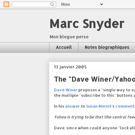
Marc Snyder
Mon blogue perso
Accueil
Notes biographiques
13 janvier 2005
The "Dave Winer/Yahoo
Dave Winer
proposes a "single way to su
the multiple "subscribe to this" buttons a
In his
answer
to
Susan Mernit
's
comment
Yahoo is trying to be that (the central fee
Dave, since when could anyone "lock all