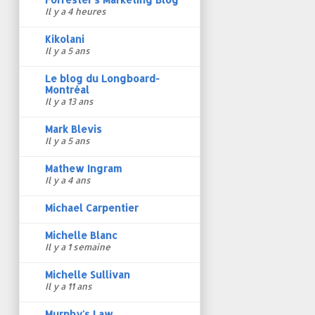
Il y a 4 heures
Kikolani
Il y a 5 ans
Le blog du Longboard-
Montréal
Il y a 13 ans
Mark Blevis
Il y a 5 ans
Mathew Ingram
Il y a 4 ans
Michael Carpentier
Michelle Blanc
Il y a 1 semaine
Michelle Sullivan
Il y a 11 ans
Murphy's Law