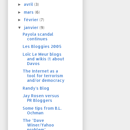
avril
(3)
►
mars
(6)
►
février
(7)
►
janvier
(9)
▼
Payola scandal
continues
Les Bloggies 2005
Loïc Le Meur blogs
and wikis (!) about
Davos
The Internet as a
tool for terrorism
and/or democracy
Randy's Blog
Jay Rosen versus
PR Bloggers
Some tips from B.L.
Ochman
The "Dave
Winer/Yahoo
problem"