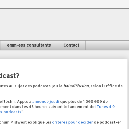
emm-ess consultants
Contact
dcast?
outes au sujet des podcasts (ou la
baladiffusion
, selon l'Office de
réfléchir. Apple a
annoncé jeudi
que plus de 1 000 000 de
nement dans les 48 heures suivant le lancement de
iTunes 4.9
x podcasts
".
tchum Midwest explique les
critères pour décider
de podcast-er