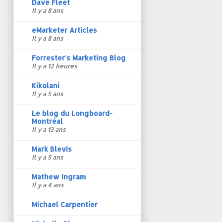
Dave Fleet
Il y a 8 ans
eMarketer Articles
Il y a 8 ans
Forrester's Marketing Blog
Il y a 12 heures
Kikolani
Il y a 5 ans
Le blog du Longboard-
Montréal
Il y a 13 ans
Mark Blevis
Il y a 5 ans
Mathew Ingram
Il y a 4 ans
Michael Carpentier