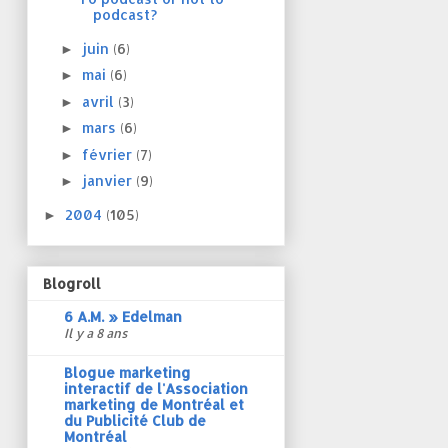
podcast?
juin
(6)
►
mai
(6)
►
avril
(3)
►
mars
(6)
►
février
(7)
►
janvier
(9)
►
2004
(105)
►
Blogroll
6 A.M. » Edelman
Il y a 8 ans
Blogue marketing
interactif de l'Association
marketing de Montréal et
du Publicité Club de
Montréal