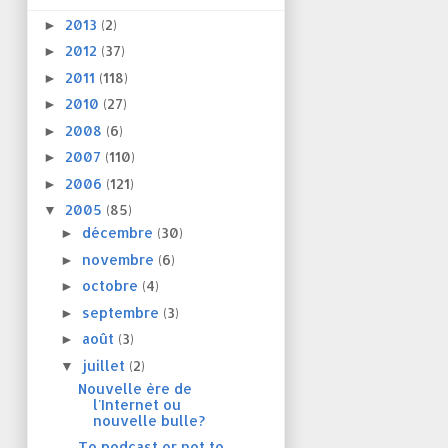
2013
(2)
►
2012
(37)
►
2011
(118)
►
2010
(27)
►
2008
(6)
►
2007
(110)
►
2006
(121)
►
2005
(85)
▼
décembre
(30)
►
novembre
(6)
►
octobre
(4)
►
septembre
(3)
►
août
(3)
►
juillet
(2)
▼
Nouvelle ère de
l'Internet ou
nouvelle bulle?
To podcast or not to