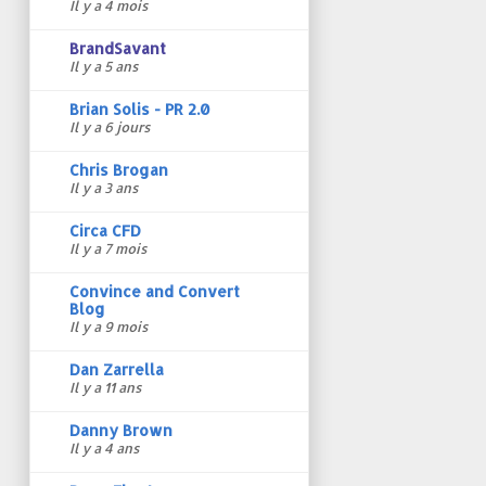
Il y a 4 mois
BrandSavant
Il y a 5 ans
Brian Solis - PR 2.0
Il y a 6 jours
Chris Brogan
Il y a 3 ans
Circa CFD
Il y a 7 mois
Convince and Convert
Blog
Il y a 9 mois
Dan Zarrella
Il y a 11 ans
Danny Brown
Il y a 4 ans