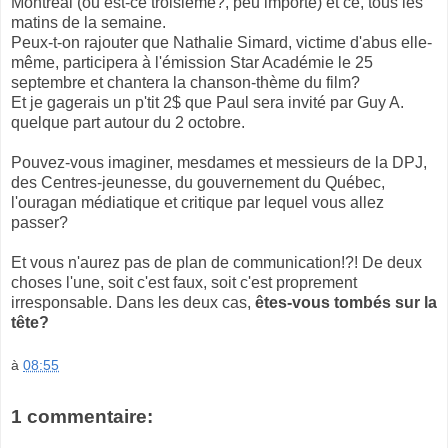
Montréal (ou est-ce troisième?, peu importe) et ce, tous les
matins de la semaine.
Peux-t-on rajouter que Nathalie Simard, victime d'abus elle-
même, participera à l'émission Star Académie le 25
septembre et chantera la chanson-thème du film?
Et je gagerais un p'tit 2$ que Paul sera invité par Guy A.
quelque part autour du 2 octobre.
Pouvez-vous imaginer, mesdames et messieurs de la DPJ,
des Centres-jeunesse, du gouvernement du Québec,
l'ouragan médiatique et critique par lequel vous allez
passer?
Et vous n'aurez pas de plan de communication!?! De deux
choses l'une, soit c'est faux, soit c'est proprement
irresponsable. Dans les deux cas,
êtes-vous tombés sur la
tête?
à
08:55
1 commentaire: