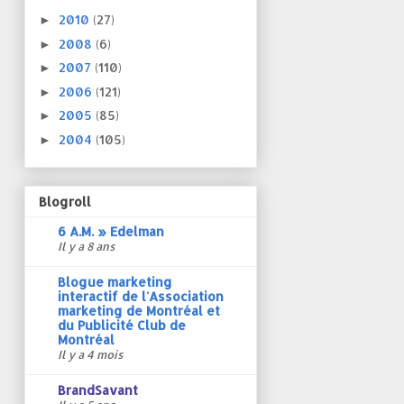
2010
(27)
►
2008
(6)
►
2007
(110)
►
2006
(121)
►
2005
(85)
►
2004
(105)
►
Blogroll
6 A.M. » Edelman
Il y a 8 ans
Blogue marketing
interactif de l'Association
marketing de Montréal et
du Publicité Club de
Montréal
Il y a 4 mois
BrandSavant