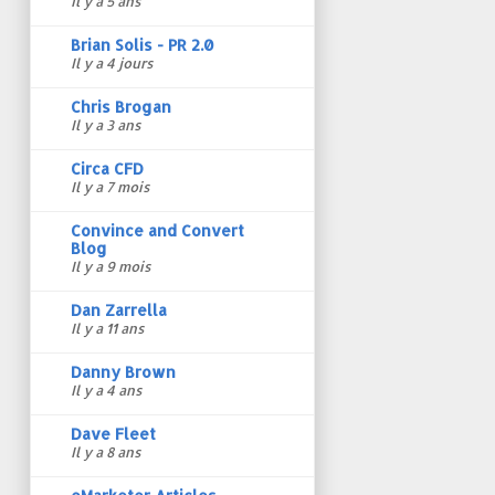
Il y a 5 ans
Brian Solis - PR 2.0
Il y a 4 jours
Chris Brogan
Il y a 3 ans
Circa CFD
Il y a 7 mois
Convince and Convert
Blog
Il y a 9 mois
Dan Zarrella
Il y a 11 ans
Danny Brown
Il y a 4 ans
Dave Fleet
Il y a 8 ans