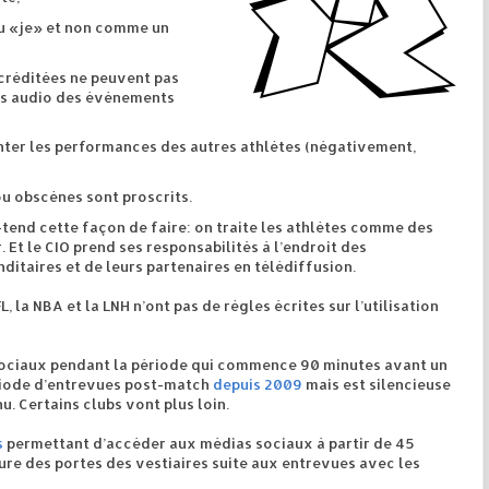
au «je» et non comme un
ccréditées ne peuvent pas
es audio des événements
ter les performances des autres athlètes (négativement,
u obscènes sont proscrits.
-tend cette façon de faire: on traite les athlètes comme des
 Et le CIO prend ses responsabilités à l’endroit des
itaires et de leurs partenaires en télédiffusion.
FL
,
la NBA
et
la LNH
n’ont pas de règles écrites sur l’utilisation
 sociaux pendant la période qui commence 90 minutes avant un
ériode d’entrevues post-match
depuis 2009
mais est silencieuse
u. Certains clubs vont plus loin.
s
permettant d’accéder aux médias sociaux à partir de 45
ure des portes des vestiaires suite aux entrevues avec les