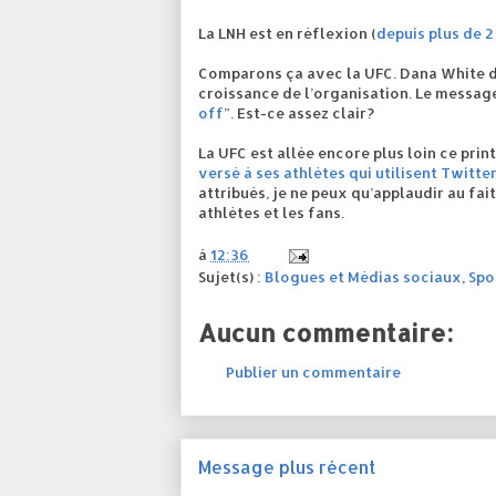
La LNH
est en réflexion (
depuis plus de 2
Comparons ça avec
la UFC.
Dana
White d
croissance de l’organisation. Le message 
off
”. Est-ce assez clair?
La UFC
est allée encore plus loin ce pri
versé à ses athlètes qui utilisent Twitte
attribués, je ne peux qu’applaudir au fait
athlètes et les fans.
à
12:36
Sujet(s) :
Blogues et Médias sociaux
,
Spo
Aucun commentaire:
Publier un commentaire
Message plus récent