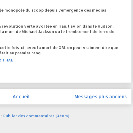
u le monopole du scoop depuis l'émergence des médias
révolution verte avortée en Iran, l'avion dans le Hudson,
 la mort de Michael Jackson ou le tremblement de terre de
e cette fois-ci: avec la mort de OBL on peut vraiment dire que
tait au premier rang...
0 s HAE
Accueil
Messages plus anciens
 :
Publier des commentaires (Atom)