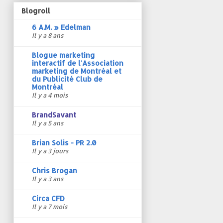
Blogroll
6 A.M. » Edelman
Il y a 8 ans
Blogue marketing
interactif de l'Association
marketing de Montréal et
du Publicité Club de
Montréal
Il y a 4 mois
BrandSavant
Il y a 5 ans
Brian Solis - PR 2.0
Il y a 3 jours
Chris Brogan
Il y a 3 ans
Circa CFD
Il y a 7 mois