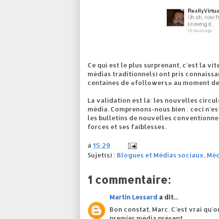
Ce qui est le plus surprenant, c’est la vi
médias traditionnels) ont pris connaissa
centaines de «followers» au moment des 
La validation est là: les nouvelles circ
média. Comprenons-nous bien : ceci n’es
les bulletins de nouvelles conventionnels
forces et ses faiblesses.
à
15:29
Sujet(s) :
Blogues et Médias sociaux
,
Méd
1 commentaire:
Martin Lessard
a dit...
Bon constat, Marc. C'est vrai qu'o
premier média présent...