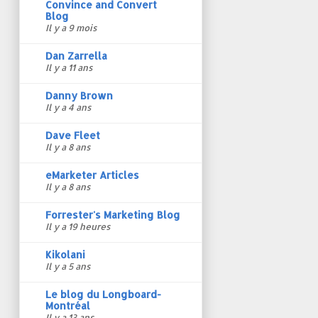
Convince and Convert
Blog
Il y a 9 mois
Dan Zarrella
Il y a 11 ans
Danny Brown
Il y a 4 ans
Dave Fleet
Il y a 8 ans
eMarketer Articles
Il y a 8 ans
Forrester's Marketing Blog
Il y a 19 heures
Kikolani
Il y a 5 ans
Le blog du Longboard-
Montréal
Il y a 13 ans