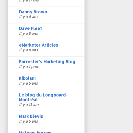
Danny Brown
Il y a 4 ans
Dave Fleet
Il y a 8 ans
eMarketer Articles
Il y a 8 ans
Forrester's Marketing Blog
Il y a 1 jour
Kikolani
Il y a 5 ans
Le blog du Longboard-
Montréal
Il y a 13 ans
Mark Blevis
Il y a 5 ans
Mathew Ingram