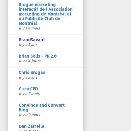
Blogue marketing
interactif de l'Association
marketing de Montréal et
du Publicité Club de
Montréal
Il y a 4 mois
BrandSavant
Il y a 5 ans
Brian Solis - PR 2.0
Il y a 4 jours
Chris Brogan
Il y a 3 ans
Circa CFD
Il y a 7 mois
Convince and Convert
Blog
Il y a 9 mois
Dan Zarrella
Il y a 11 ans