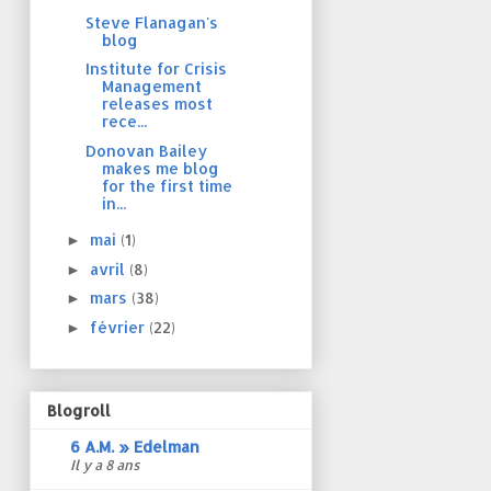
Steve Flanagan's
blog
Institute for Crisis
Management
releases most
rece...
Donovan Bailey
makes me blog
for the first time
in...
mai
(1)
►
avril
(8)
►
mars
(38)
►
février
(22)
►
Blogroll
6 A.M. » Edelman
Il y a 8 ans